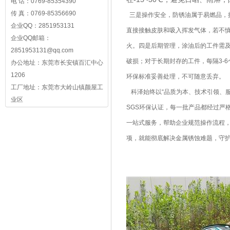
电 话：0769-85354390
传 真：0769-85356690
三是操作安全，防锈油属于易燃品，
企业QQ：2851953131
直接接触皮肤和吸入挥发气体，若不
企业QQ邮箱：
火。四是后期管理，涂油后的工件需
2851953131@qq.com
破损；对于长期封存的工件，每隔3-
办公地址：东莞市长安镇百汇中心
1206
环保标准妥善处理，不可随意丢弃。
工厂地址：东莞市大岭山镇颜屋工
科泽始终以“品质为本、技术引领、服
业区
SGS环保认证，每一批产品都经过严
一站式服务，帮助企业规范操作流程
项，就能彻底解决金属锈蚀难题，守