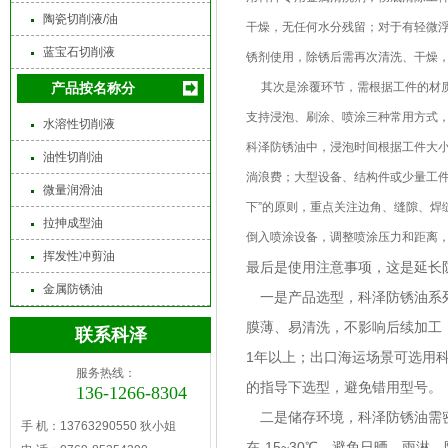
陶瓷切削液/油
干燥，无任何水分残留；对于有轻微
蓝宝石切削液
锈剂使用，除锈后需再次清洗、干燥
产品按名称分
其次是涂覆环节，需根据工件的材质
支持浸泡、刷涂、喷涂三种常用方式
水溶性切削液
科泽防锈油中，浸泡时间根据工件大小
油性切削油
淌浪费；大型设备、结构件或少量工件
微量润滑油
下”的原则，重点关注边角、缝隙、焊
拉抻成型油
倒入喷涂设备，调整喷涂压力和距离，
挥发性冲剪油
最后是使用注意事项，这是延长
金属防锈油
一是产品选型，科泽防锈油系列
膜薄、易清洗，不影响后续加工
联系科泽
1年以上；出口海运场景可选用
服务热线：
的指导下选型，避免错用型号。
136-1266-8304
二是储存环境，科泽防锈油需密
手 机：13763290550 狄小姐
在-15~30℃，避免日晒、雨