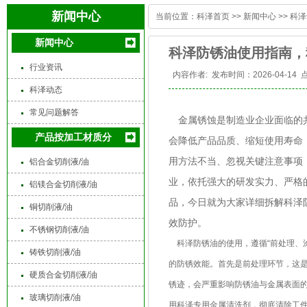
新闻中心
当前位置：
科泽首页
>>
新闻中心
>>
科泽
新闻中心
科泽防锈油使用指南，
行业资讯
内容作者:
发布时间：2026-04-14
科泽动态
常见问题解答
金属锈蚀是制造业企业面临的共
产品按加工材质分
会降低产品品质、缩短使用寿命
用方法不当、忽视关键注意事项
铝合金切削液/油
业，依托强大的研发实力、严格
铝镁合金切削液/油
品，今日就为大家详细拆解科泽
铜切削液/油
效防护。
不锈钢切削液/油
科泽防锈油的使用，遵循“前处理、
铸铁切削液/油
的防锈效能。首先是前处理环节，这
硬质合金切削液/油
锈迹，会严重影响防锈油与金属表面
玻璃切削液/油
用科泽专用金属清洗剂，彻底清除工