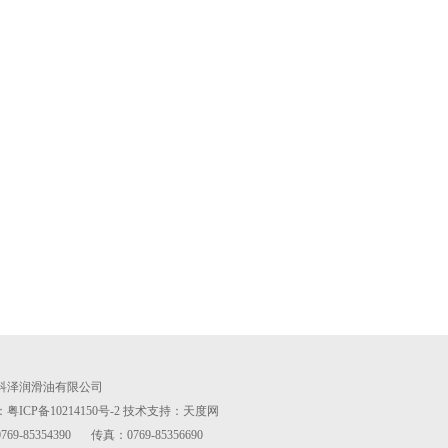
科泽润滑油有限公司
ICP备10214150号-2
技术支持：
天度网
69-85354390
传真：0769-85356690