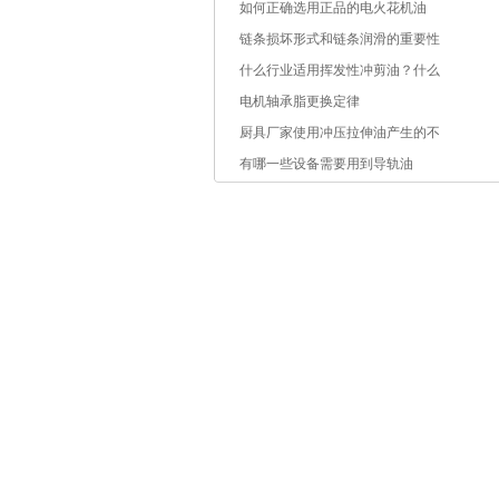
如何正确选用正品的电火花机油
链条损坏形式和链条润滑的重要性
什么行业适用挥发性冲剪油？什么
电机轴承脂更换定律
厨具厂家使用冲压拉伸油产生的不
有哪一些设备需要用到导轨油