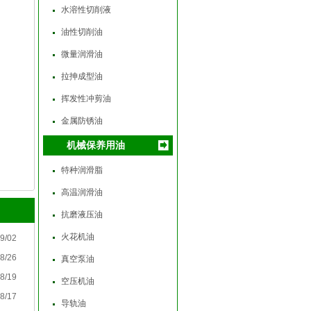
水溶性切削液
油性切削油
微量润滑油
拉抻成型油
挥发性冲剪油
金属防锈油
机械保养用油
特种润滑脂
高温润滑油
抗磨液压油
火花机油
9/02
8/26
真空泵油
8/19
空压机油
8/17
导轨油