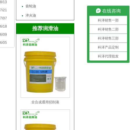
8/13
齿轮油
7/21
在线咨询
淬火油
7/07
科泽销售一部
6/18
推荐润滑油
科泽销售二部
6/09
科泽销售三部
6/05
科泽产品定制
科泽代理批发
全合成通用切削液