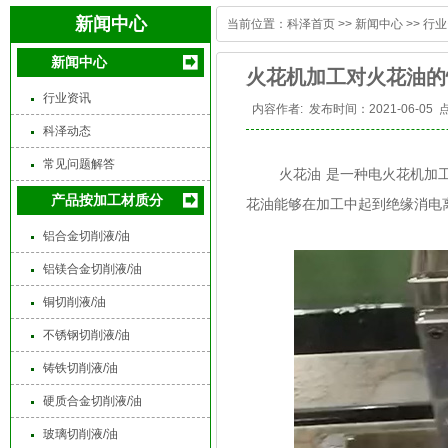
新闻中心
当前位置：
科泽首页
>>
新闻中心
>>
行业
新闻中心
火花机加工对火花油的
行业资讯
内容作者:
发布时间：2021-06-05 
科泽动态
常见问题解答
火花油
是一种电火花机加
产品按加工材质分
花油能够在加工中起到绝缘消电
铝合金切削液/油
铝镁合金切削液/油
铜切削液/油
不锈钢切削液/油
铸铁切削液/油
硬质合金切削液/油
玻璃切削液/油