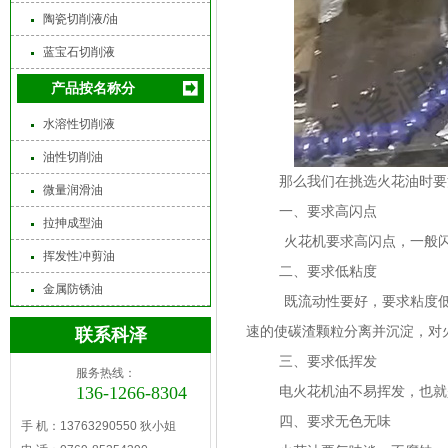
陶瓷切削液/油
蓝宝石切削液
产品按名称分
水溶性切削液
油性切削油
那么我们在挑选火花油时要
微量润滑油
一、要求高闪点
拉抻成型油
火花机要求高闪点，一般闪
挥发性冲剪油
二、要求低粘度
金属防锈油
既流动性要好，要求粘度低
速的使碳渣颗粒分离并沉淀，对
联系科泽
三、要求低挥发
服务热线：
136-1266-8304
电火花机油不易挥发，也就
四、要求无色无味
手 机：13763290550 狄小姐