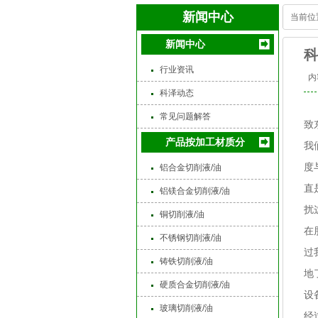
新闻中心
当前位
新闻中心
科
行业资讯
内
科泽动态
常见问题解答
致
产品按加工材质分
我
度
铝合金切削液/油
直
铝镁合金切削液/油
扰
铜切削液/油
在
不锈钢切削液/油
过
铸铁切削液/油
地
硬质合金切削液/油
设
玻璃切削液/油
经