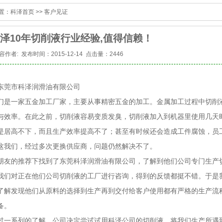
置：
科泽首页
>>
客户见证
泽10年切削液行业经验,值得信赖！
容作者:
发布时间：2015-12-14 点击量：2446
东莞市科泽润滑油有限公司
们是一家五金加工厂家，主要从事精密五金的加工。金属加工过程中切削
与效率。在此之前，切削液容易变质发臭，切削液加入到机器里使用几天
是居高不下，而且生产效率提高不了；甚至有时候还会造成工件腐蚀，员
这我们，经过多次更换供应商，问题仍然解决不了。
朋友的推荐下找到了东莞科泽润滑油有限公司，了解到他们公司专门生产切
我们对正在他们公司切削液的工厂进行咨询，得到的反馈都挺不错。于是
了解发现他们从原料的选择到生产再到交付给客户使用都有严格的生产流
备。
过一系列的了解，公司决定尝试试用科泽公司的切削液。将我们生产所遇