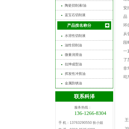
陶瓷切削液/油
安
蓝宝石切削液
品
环
产品按名称分
从
水溶性切削液
段
油性切削油
一
微量润滑油
了
拉抻成型油
非
挥发性冲剪油
司
金属防锈油
联系科泽
服务热线：
136-1266-8304
王
手 机：13763290550 狄小姐
20