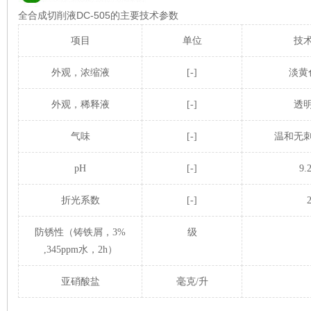
全合成切削液DC-505的主要技术参数
项目
单位
技
外观，
浓缩液
[-]
淡黄
外观，稀释液
[-]
透
气味
[-]
温和无
pH
[-]
9.
折光系数
[-]
2
防锈性（铸铁屑，3%
级
,345ppm水，2h）
亚硝酸盐
毫克/升