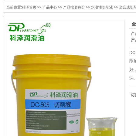
当前位置:
科泽首页
>>
产品中心
>>
产品按名称分
>>
水溶性切削液
>>
全合成切
全
产
产
D
削
好
沫
订