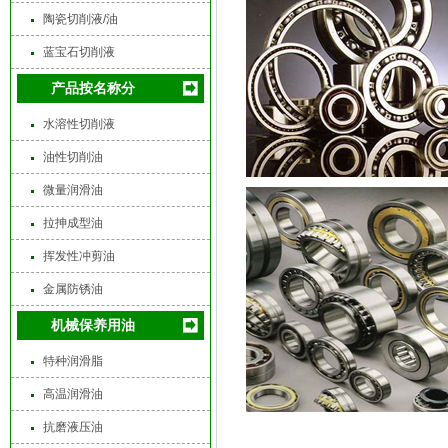
陶瓷切削液/油
蓝宝石切削液
产品按名称分
水溶性切削液
油性切削油
微量润滑油
拉抻成型油
挥发性冲剪油
金属防锈油
机械保养用油
特种润滑脂
高温润滑油
抗磨液压油