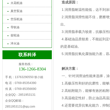
造成原因：
火花机油
1.润滑脂耐温性能低，达不到
真空泵油
2.润滑脂润滑性能不佳，磨擦
空压机油
出。
导轨油
3.润滑脂承载力较差，抗极压
齿轮油
4.基础油品质较差，不能起到
淬火油
的是基础油。
5.润滑脂抗氧化腐蚀能力差，
联系科泽
服务热线：
136-1266-8304
解决方案：
一、针对润滑油性能来选择，涂
手 机：13763290550 狄小姐
电 话：0769-85354390
1.高极压性和好的抗磨性，能
传 真：0769-85356690
2.高粘附能力，能够有效的粘
企业QQ：2851953131
3.高温稳定性好，防止油品高
企业QQ邮箱：
4.还需要优异抗氧化能力，抑
2851953131@qq.com