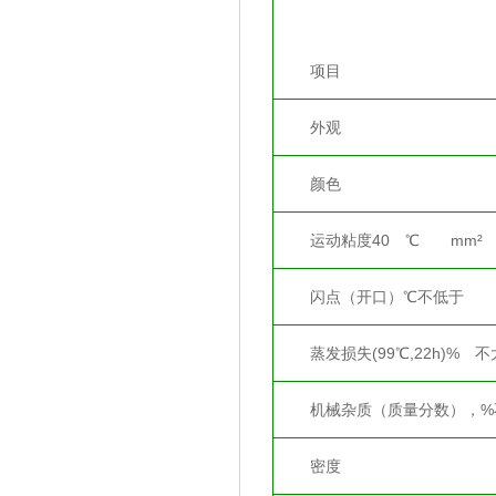
项目
外观
颜色
运动粘度40 ℃ mm²
闪点（开口）℃不低于
蒸发损失(99℃,22h)% 不
机械杂质（质量分数），%
密度