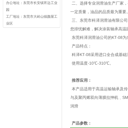
办公地址：东莞市长安镇宵边工业
二、选择专业润滑油生产厂家，
园
一定质量，油品的品质最为重要
工厂地址：东莞市大岭山镇颜屋工
三、东莞市科泽润滑油有限公司
业区
您排忧解难，解决涂装轴承高温
东莞科泽润滑油公司的KT-08
产品特点：
科泽KT-08采用进口全合成
使用温度-10℃-310℃。
推荐应用：
本产品适用于高温运输轴承及传
与及聚丙烯双向薄膜拉抻机﹑SM
润滑
产品参数：