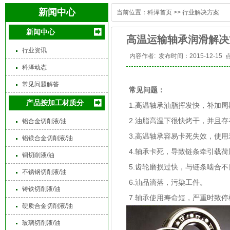
新闻中心
当前位置：
科泽首页
>>
行业解决方案
新闻中心
高温运输轴承润滑解决
行业资讯
内容作者:
发布时间：2015-12-15 
科泽动态
常见问题解答
常见问题：
产品按加工材质分
1.高温轴承油脂挥发快，补加周
2.油脂高温下很快烤干，并且
铝合金切削液/油
3.高温轴承容易卡死失效，使
铝镁合金切削液/油
4.轴承卡死，导致链条牵引载
铜切削液/油
5.齿轮磨损过快，与链条啮
不锈钢切削液/油
6.油品滴落，污染工件。
铸铁切削液/油
7.轴承使用寿命短，严重时致
硬质合金切削液/油
玻璃切削液/油