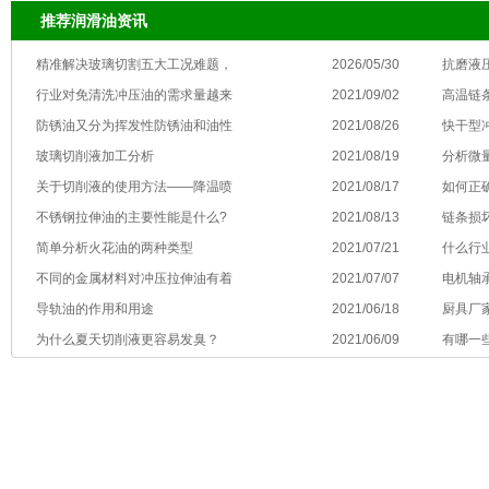
推荐润滑油资讯
精准解决玻璃切割五大工况难题，
2026/05/30
抗磨液
行业对免清洗冲压油的需求量越来
2021/09/02
高温链
防锈油又分为挥发性防锈油和油性
2021/08/26
快干型
玻璃切削液加工分析
2021/08/19
分析微
关于切削液的使用方法——降温喷
2021/08/17
如何正
不锈钢拉伸油的主要性能是什么?
2021/08/13
链条损
简单分析火花油的两种类型
2021/07/21
什么行
不同的金属材料对冲压拉伸油有着
2021/07/07
电机轴
导轨油的作用和用途
2021/06/18
厨具厂
为什么夏天切削液更容易发臭？
2021/06/09
有哪一